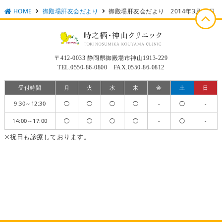
HOME
御殿場肝友会だより
御殿場肝友会だより 2014年3月17日
〒412-0033 静岡県御殿場市神山1913-229
TEL.0550-86-0800 FAX.0550-86-0812
受付時間
月
火
水
木
金
土
日
9:30～12:30
◯
◯
◯
◯
-
◯
-
14:00～17:00
◯
◯
◯
◯
-
◯
-
※祝日も診療しております。