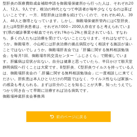
型肝炎の医療費助成金補助申請を御殿場保健所から行った人は、それぞれ20
人、12人、9人です。根治の時代となつて申請者が毎年少なくなるのは喜ば
しいことです。一方、B型肝炎は治療を続けていくので、それぞれ40人、39
人、46人と微増となっています。しかし、御殿場保健所管内にはC型肝炎、
またはB型肝炎患者は、それぞれ1000～2000人存在すると考えられていま
す(県の健診事業や献血でそれぞれ1%から2%と推定されている)。すなわ
ち、多くの人たちは治療を受けていないことになります。それはなぜでしょ
うか。御殿場市、小山町には肝炎治療の拠点病院がなく相談する施設が遠い
ことではないでしょうか。御殿場肝友会では「肝臓に関する無料相談勉強
会」を毎月1回、御殿場市民交流センター「ふじさくら」で開催していま
す。肝臓病は症状が出ない。自分は健康と思っていたら、半日かけて順天堂
静岡病院ヘ行くことは大変です。B型肝炎、C型肝炎ウイルスを持っている人
は、御殿場肝友会の「.肝臓に関する無料相談勉強会」に一度相談しに来てく
ださい。肝疾患は本人ひとりだけの問題ではなく、ウイルス性ならば家族へ
の感染も考えられる。まずは目分のことを知ることが大事。知ったうえでし
つかり同き合って早期に治療すれば治る病気です。
御殿場神庭肝友会事務局
前のページに戻る