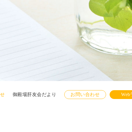
せ
御殿場肝友会だより
お問い合わせ
We